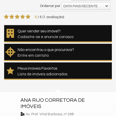
Ordenar por
DATA MAIS RECENTE
5
/
5
(
1
avaliação)
Quer vender seu imóvel?
Cadastre-se e anuncie conosco
Não encontrou o que procurava?
Entre em contato
Meus imóveis Favoritos
Lista de imóveis adicionados
ANA RIJO CORRETORA DE
IMÓVEIS
Av. Prof. Vital Barbosa, nº 268