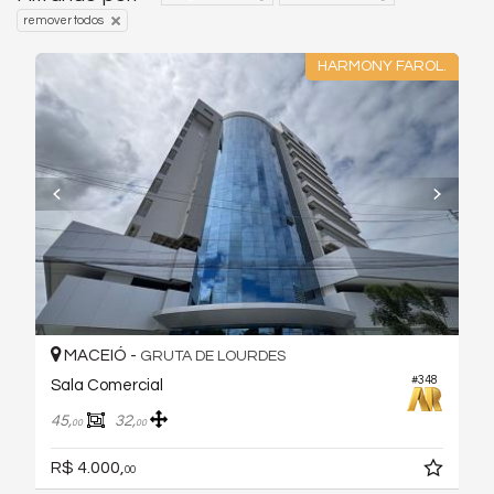
remover todos
HARMONY FAROL.
MACEIÓ -
GRUTA DE LOURDES
#348
Sala Comercial
45,
32,
00
00
R$ 4.000,
00