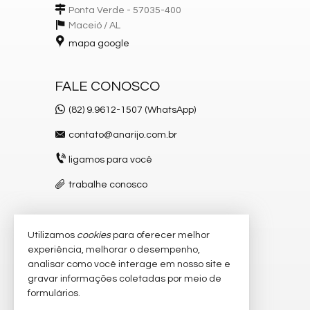
Ponta Verde - 57035-400
Maceió /
AL
mapa google
FALE CONOSCO
(82) 9.9612-1507 (WhatsApp)
contato@anarijo.com.br
ligamos para você
trabalhe conosco
Utilizamos
cookies
para oferecer melhor
VEJA MAIS
experiência, melhorar o desempenho,
receba nosso newsletter
analisar como você interage em nosso site e
gravar informações coletadas por meio de
cadastre seu imóvel
formulários.