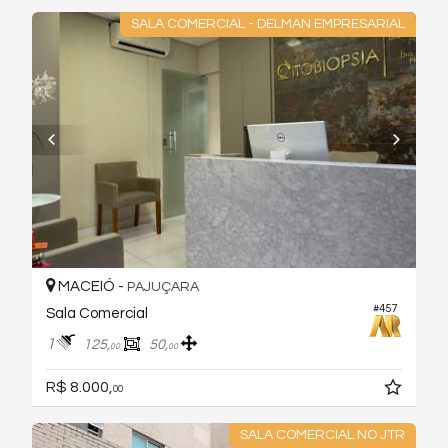
SALA COMERCIAL - DELMAN EMPRESARIAL
MACEIÓ -
PAJUÇARA
#457
Sala Comercial
1
125,
50,
00
00
R$ 8.000,
00
SALA COMERCIAL NO JTR