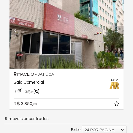
MACEIÓ -
JATIÚCA
#452
Sala Comercial
1
36,
00
R$ 3.850,
00
3
imóveis encontrados
Exibir
24 POR PÁGINA