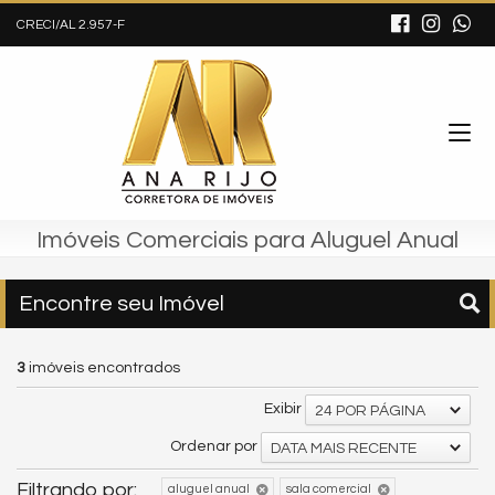
CRECI/AL 2.957-F
Imóveis Comerciais para Aluguel Anual
Encontre seu Imóvel
3
imóveis encontrados
Exibir
24 POR PÁGINA
Ordenar por
DATA MAIS RECENTE
Filtrando por:
aluguel anual
sala comercial