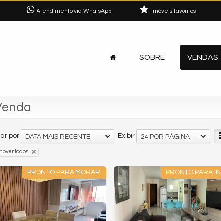
Atendimento via WhatsApp
imóveis favoritos
SOBRE
VENDAS
 Venda
ar por
Exibir
DATA MAIS RECENTE
24 POR PÁGINA
mover todos
PRONTO PARA MORAR
PRONTO PARA IN