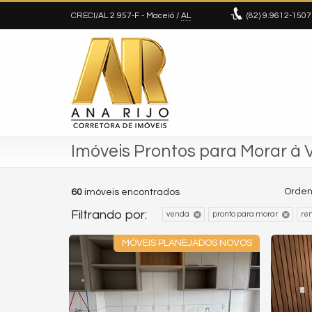
CRECI/AL 2.957-F
- Maceió /
AL
(82)
9.9612-1507
Imóveis Prontos para Morar à
Orden
60
imóveis encontrados
Filtrando por:
venda
pronto para morar
re
MÓVEIS PLANEJADOS NOVOS