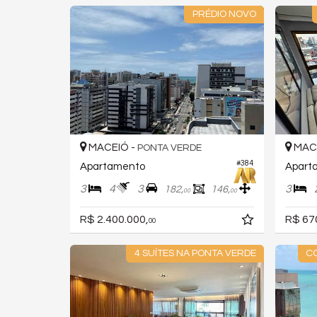
PRÉDIO NOVO
MACEIÓ -
MACE
PONTA VERDE
#384
Apartamento
Apart
3
4
3
3
182,
146,
00
00
R$ 2.400.000,
R$ 67
00
4 SUÍTES NA PONTA VERDE
C