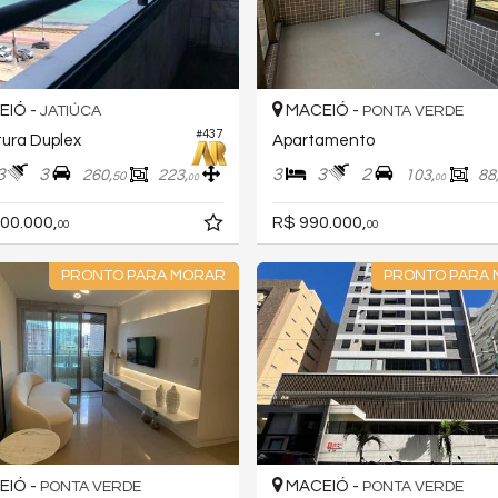
IÓ -
MACEIÓ -
JATIÚCA
PONTA VERDE
#437
ura Duplex
Apartamento
3
3
3
3
2
260,
223,
103,
88
50
00
00
00.000,
R$ 990.000,
00
00
PRONTO PARA MORAR
PRONTO PARA
IÓ -
MACEIÓ -
PONTA VERDE
PONTA VERDE