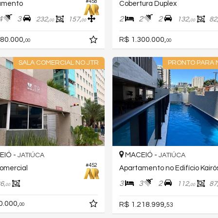
#458
amento
Cobertura Duplex
4
3
2
2
2
232,
157,
132,
82
00
00
00
80.000,
R$ 1.300.000,
00
00
SALA COMERCIAL NO JTR
PRONTO PARA
IÓ -
MACEIÓ -
JATIÚCA
JATIÚCA
#452
omercial
Apartamento no Edifício Kairó
3
3
2
6,
112,
87
00
00
0.000,
R$ 1.218.999,
00
53