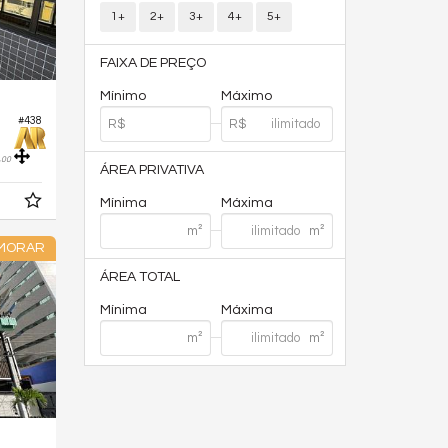
1+
2+
3+
4+
5+
FAIXA DE PREÇO
Mínimo
Máximo
#438
,
00
ÁREA PRIVATIVA
Mínima
Máxima
 MORAR
ÁREA TOTAL
Mínima
Máxima