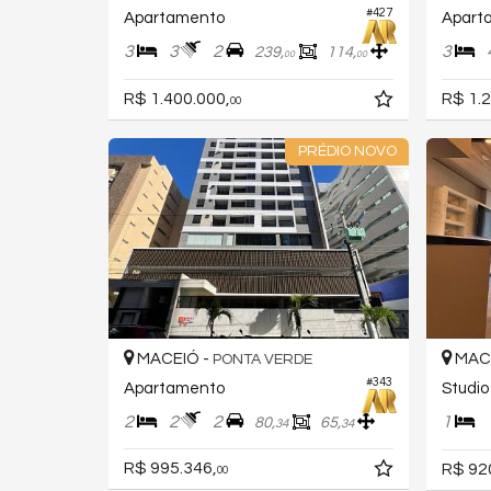
#427
Apartamento
Apart
3
3
2
3
239,
114,
00
00
R$ 1.400.000,
R$ 1.2
00
PRÉDIO NOVO
MACEIÓ -
MACE
PONTA VERDE
#343
Apartamento
Studio
2
2
2
1
80,
65,
34
34
R$ 995.346,
R$ 92
00