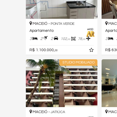
MACEIÓ -
MACE
PONTA VERDE
#450
Apartamento
Apart
3
2
2
3
102,
78,
00
00
R$ 1.100.000,
R$ 63
00
STUDIO MOBILIADO
MACEIÓ -
MACE
JATIÚCA