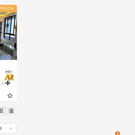
ATIÚCA
#431
,
77
3
›