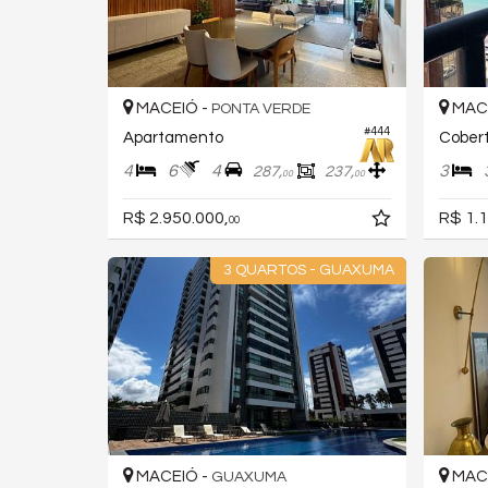
MACEIÓ -
MACE
PONTA VERDE
#444
Apartamento
Cobert
4
6
4
3
287,
237,
00
00
R$ 2.950.000,
R$ 1.1
00
3 QUARTOS - GUAXUMA
MACEIÓ -
MACE
GUAXUMA