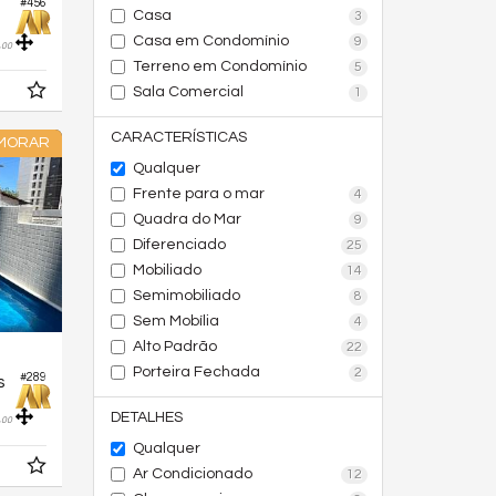
#456
Casa
3
Casa em Condomínio
9
,
00
Terreno em Condomínio
5
Sala Comercial
1
CARACTERÍSTICAS
 MORAR
Qualquer
Frente para o mar
4
Quadra do Mar
9
Diferenciado
25
Mobiliado
14
Semimobiliado
8
Sem Mobília
4
Alto Padrão
22
Porteira Fechada
2
#289
s
,
DETALHES
00
Qualquer
Ar Condicionado
12