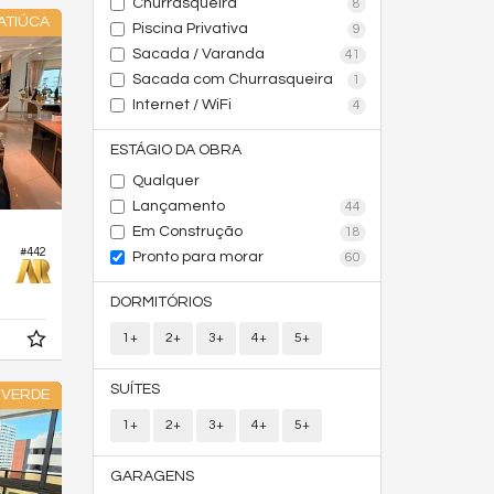
Churrasqueira
8
ATIÚCA
Piscina Privativa
9
Sacada / Varanda
41
Sacada com Churrasqueira
1
Internet / WiFi
4
ESTÁGIO DA OBRA
Qualquer
Lançamento
44
Em Construção
18
#442
Pronto para morar
60
DORMITÓRIOS
1+
2+
3+
4+
5+
SUÍTES
 VERDE
1+
2+
3+
4+
5+
GARAGENS