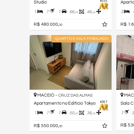
#335
Studio
Apart
1
1
1
3
66,
46,
00
00
R$ 480.000,
R$ 1.6
00
QUARTO E SALA MOBILIADO
MACEIÓ -
MACE
CRUZ DAS ALMAS
#367
Apartamento no Edifício Tokyo
Sala C
1
1
1
1
50,
36,
3
00
00
R$ 53
R$ 550.000,
00