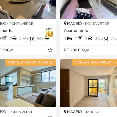
IÓ -
MACEIÓ -
PONTA VERDE
PONTA VERDE
#460
amento
Apartamento
3
2
1
1
1
104,
84,
60,
42,
00
00
00
0
0.000,
R$ 480.000,
00
00
3 SUÍTES NA PONTA VERDE
COBERTURA DUPLEX - J
IÓ -
MACEIÓ -
PONTA VERDE
JATIÚCA