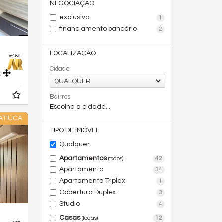
NEGOCIAÇÃO
exclusivo
1
financiamento bancário
2
LOCALIZAÇÃO
#459
Cidade
0
QUALQUER
Bairros
Escolha a cidade...
ATIÚCA
TIPO DE IMÓVEL
Qualquer
Apartamentos
42
(todos)
Apartamento
34
Apartamento Triplex
1
Cobertura Duplex
3
Studio
4
Casas
12
(todas)