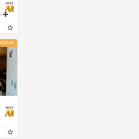
#344
47
 MORAR
#004