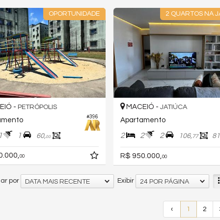
OPORTUNIDADE
2 QUARTOS NA J
IÓ -
MACEIÓ -
PETRÓPOLIS
JATIÚCA
#396
amento
Apartamento
1
1
2
2
2
60,
106,
81
77
00
0.000,
R$ 950.000,
00
00
ar por
Exibir
DATA MAIS RECENTE
24 POR PÁGINA
‹
1
2