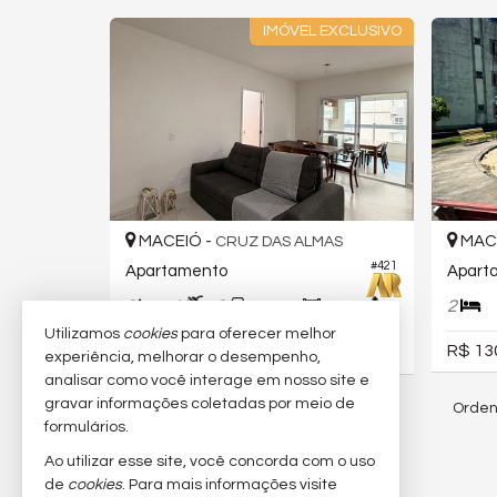
IMÓVEL EXCLUSIVO
MACEIÓ -
MACE
CRUZ DAS ALMAS
#421
Apartamento
Apart
3
4
2
2
108,
83,
00
00
Utilizamos
cookies
para oferecer melhor
R$ 13
R$ 870.000,
experiência, melhorar o desempenho,
00
analisar como você interage em nosso site e
gravar informações coletadas por meio de
Orden
60
imóveis encontrados
formulários.
Ao utilizar esse site, você concorda com o uso
(nenhuma avaliação)
de
cookies
. Para mais informações visite