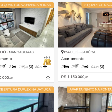
3 QUARTOS NA MANGABEIRAS
2 QUARTOS NA J
IÓ -
MACEIÓ -
MANGABEIRAS
JATIÚCA
#443
amento
Apartamento
2
2
2
2
2
105,
80,
94,
27
00
00
R$ 1.150.000,
0.000,
00
00
OBERTURA DUPLEX NA JATIÚCA
APARTAMENTO NA PONTA