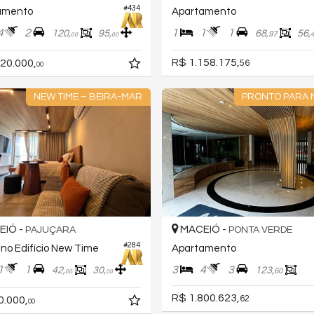
#434
amento
Apartamento
4
2
1
1
1
120,
95,
68,
56,
97
00
00
R$ 1.158.175,
20.000,
56
00
NEW TIME – BEIRA-MAR
PRONTO PARA
IÓ -
MACEIÓ -
PAJUÇARA
PONTA VERDE
#284
 no Edifício New Time
Apartamento
1
1
3
4
3
42,
30,
123,
60
00
00
R$ 1.800.623,
0.000,
62
00