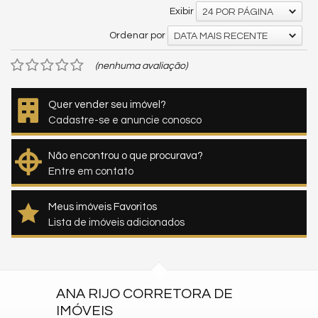
Exibir
24 POR PÁGINA
Ordenar por
DATA MAIS RECENTE
(nenhuma avaliação)
Quer vender seu imóvel?
Cadastre-se e anuncie conosco
Não encontrou o que procurava?
Entre em contato
Meus imóveis Favoritos
Lista de imóveis adicionados
ANA RIJO CORRETORA DE
IMÓVEIS