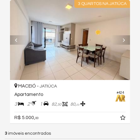
3 QUARTOS NA JATIÚCA
MACEIÓ -
JATIÚCA
#424
Apartamento
3
2
1
82,
80,
50
00
R$ 5.000,
00
3
imóveis encontrados