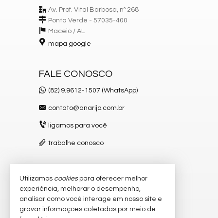
Av. Prof. Vital Barbosa, nº 268
Ponta Verde - 57035-400
Maceió /
AL
mapa google
FALE CONOSCO
(82) 9.9612-1507 (WhatsApp)
contato@anarijo.com.br
ligamos para você
trabalhe conosco
Utilizamos
cookies
para oferecer melhor
VEJA MAIS
experiência, melhorar o desempenho,
receba nosso newsletter
analisar como você interage em nosso site e
gravar informações coletadas por meio de
cadastre seu imóvel