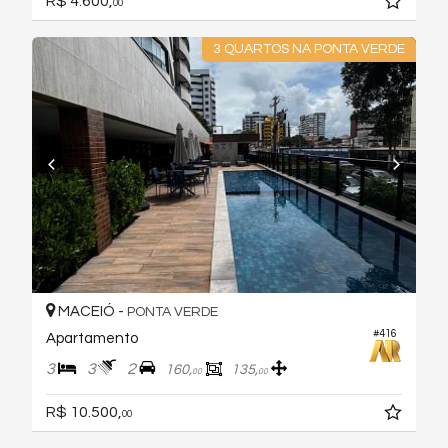
R$ 4.600,
00
3 QUARTOS NA PONTA VERDE
MACEIÓ -
PONTA VERDE
#416
Apartamento
3
3
2
160,
135,
00
00
R$ 10.500,
00