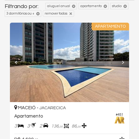
Filtrando por:
aluguel anual
apartamento
studio
3 dormitórios ou +
remover todos
APARTAMENTO
MACEIÓ -
JACARECICA
#451
Apartamento
3
3
2
136,
86,
00
00