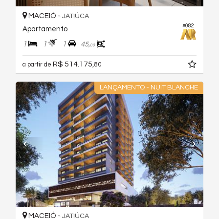
MACEIÓ -
JATIÚCA
#082
Apartamento
1
1
1
45,
00
R$ 514.175,
a partir de
80
LANÇAMENTO - NUIT BLANCHE
MACEIÓ -
JATIÚCA