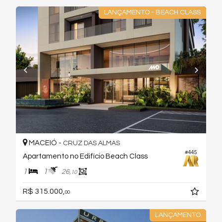
LANÇAMENTO - BEACH CLASS
MACEIÓ -
CRUZ DAS ALMAS
#445
Apartamento no Edifício Beach Class
1
1
26,
10
R$ 315.000,
00
LANÇAMENTO