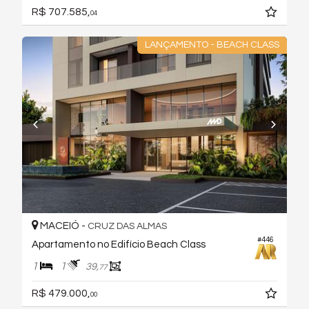
R$ 707.585,
04
LANÇAMENTO - BEACH CLASS
MACEIÓ -
CRUZ DAS ALMAS
#446
Apartamento no Edifício Beach Class
1
1
39,
77
R$ 479.000,
00