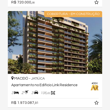
R$ 720.000,
00
COBERTURA - EM CONSTRUÇÃO
MACEIÓ -
JATIÚCA
#084
Apartamento no Edifício Link Residence
3
2
3
135,
63
R$ 1.973.087,
91