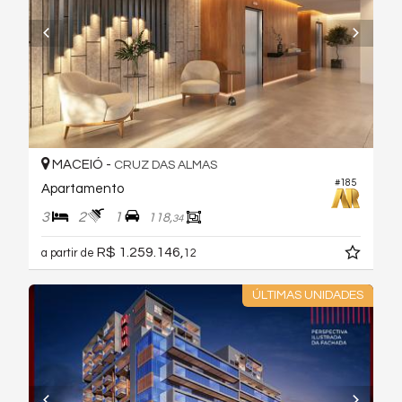
MACEIÓ -
CRUZ DAS ALMAS
#185
Apartamento
3
2
1
118,
34
R$ 1.259.146,
a partir de
12
ÚLTIMAS UNIDADES