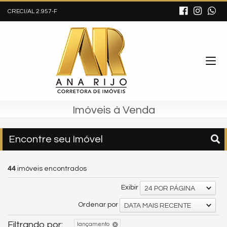
CRECI/AL 2.957-F
Imóveis à Venda
Encontre seu Imóvel
44
imóveis encontrados
Exibir
24 POR PÁGINA
Ordenar por
DATA MAIS RECENTE
Filtrando por:
lançamento