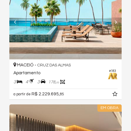
MACEIÓ -
CRUZ DAS ALMAS
#183
Apartamento
3
4
3
178,
00
R$ 2.229.695,
a partir de
85
EM OBRA