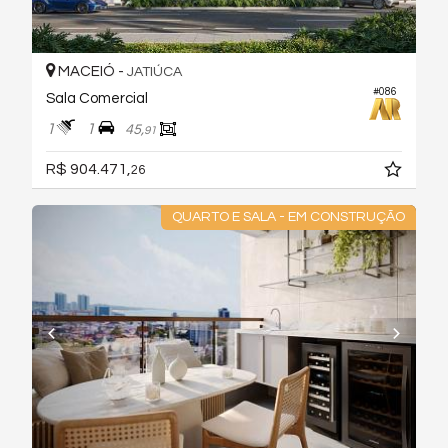
MACEIÓ -
JATIÚCA
#086
Sala Comercial
1
1
45,
91
R$ 904.471,
26
QUARTO E SALA - EM CONSTRUÇÃO