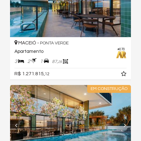
MACEIÓ -
PONTA VERDE
#070
Apartamento
3
2
1
87,
29
R$ 1.271.815,
12
EM CONSTRUÇÃO