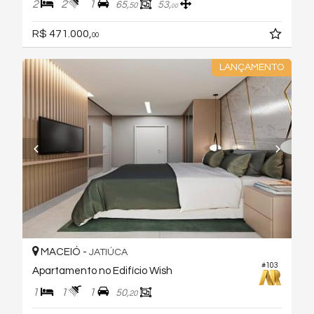
2
2
1
65,
53,
50
00
R$ 471.000,
00
LANÇAMENTO
MACEIÓ -
JATIÚCA
#103
Apartamento no Edifício Wish
1
1
1
50,
20