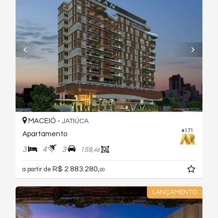
MACEIÓ -
JATIÚCA
#171
Apartamento
3
4
3
159,
48
R$ 2.883.280,
a partir de
00
LANÇAMENTO