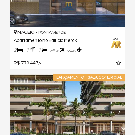
MACEIÓ -
PONTA VERDE
#298
Apartamento no Edifício Meraki
2
1
1
74,
62,
00
00
R$ 779.447,
95
LANÇAMENTO - SALA COMERCIAL