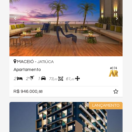
MACEIÓ -
JATIÚCA
#074
Apartamento
2
2
1
73,
61,
00
00
R$ 946.000,
68
LANÇAMENTO