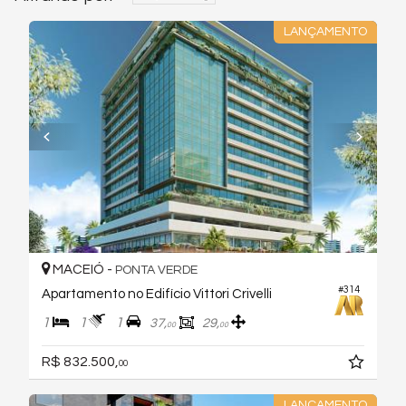
LANÇAMENTO
MACEIÓ -
PONTA VERDE
#314
Apartamento no Edifício Vittori Crivelli
1
1
1
37,
29,
00
00
R$ 832.500,
00
LANÇAMENTO