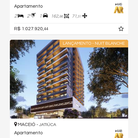
#449
Apartamento
2
2
1
162,
71,
96
51
R$ 1.027.920,
44
LANÇAMENTO - NUIT BLANCHE
MACEIÓ -
JATIÚCA
#448
Apartamento