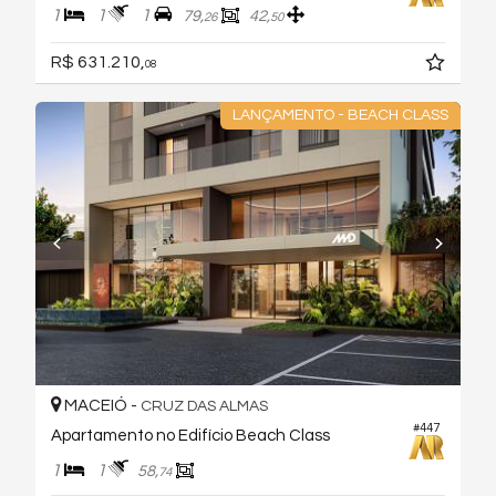
1
1
1
79,
42,
26
50
R$ 631.210,
08
LANÇAMENTO - BEACH CLASS
MACEIÓ -
CRUZ DAS ALMAS
#447
Apartamento no Edifício Beach Class
1
1
58,
74