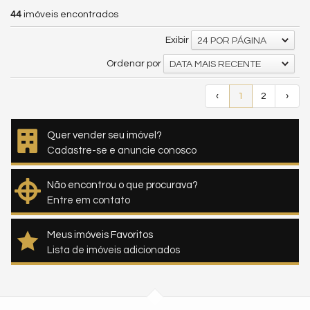
44
imóveis encontrados
Exibir
24 POR PÁGINA
Ordenar por
DATA MAIS RECENTE
‹
1
2
›
Quer vender seu imóvel?
Cadastre-se e anuncie conosco
Não encontrou o que procurava?
Entre em contato
Meus imóveis Favoritos
Lista de imóveis adicionados