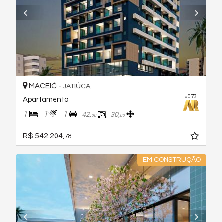
MACEIÓ -
JATIÚCA
#073
Apartamento
1
1
1
42,
30,
00
00
R$ 542.204,
78
EM CONSTRUÇÃO