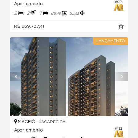
#425
Apartamento
2
2
1
68,
55,
48
98
R$ 669.707,
41
LANÇAMENTO
MACEIÓ -
JACARECICA
#422
Apartamento