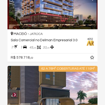
MACEIÓ -
JATIÚCA
#292
Sala Comercial no Delman Empresarial 3.0
1
1
45,
33,
00
00
R$ 578.718,
02
62 A 78M² COBERTURAS ATÉ 110M²