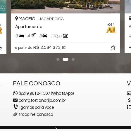
MACEIÓ -
JACARECICA
#064
9
Apartamento
A
3
4
3
170,
87
R$ 2.584.373,
R
a partir de
62
S
FALE CONOSCO
V
(82) 9.9612-1507 (WhatsApp)
contato@anarijo.com.br
ligamos para você
trabalhe conosco
F
— Todos os direitos reservados.
Política de Privacidade