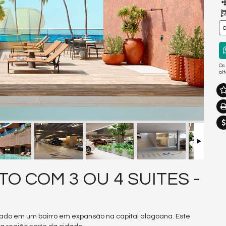
a
Os
al
O COM 3 OU 4 SUITES -
lizado em um bairro em expansão na capital alagoana. Este