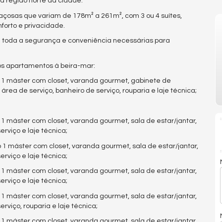
 região norte da cidade.
osas que variam de 178m² a 261m², com 3 ou 4 suítes,
forto e privacidade.
á toda a segurança e conveniência necessárias para
os apartamentos à beira-mar:
 1 máster com closet, varanda gourmet, gabinete de
 área de serviço, banheiro de serviço, rouparia e laje técnica;
1 máster com closet, varanda gourmet, sala de estar/jantar,
erviço e laje técnica;
1 máster com closet, varanda gourmet, sala de estar/jantar,
erviço e laje técnica;
1 máster com closet, varanda gourmet, sala de estar/jantar,
erviço e laje técnica;
1 máster com closet, varanda gourmet, sala de estar/jantar,
erviço, rouparia e laje técnica;
1 máster com closet, varanda gourmet, sala de estar/jantar,