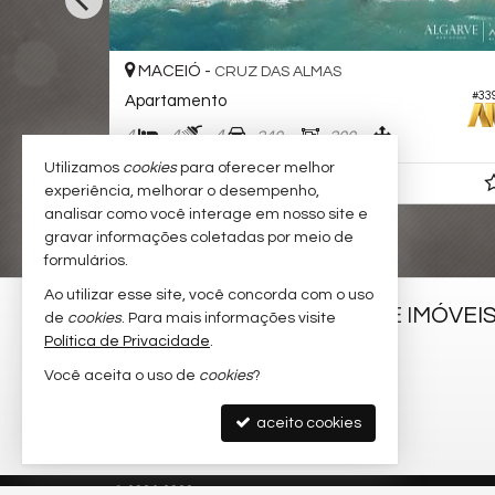
MACEIÓ -
CRUZ DAS ALMAS
#384
#33
Apartamento
4
4
4
240,
200,
00
00
Utilizamos
cookies
para oferecer melhor
R$ 1.707.661,
00
experiência, melhorar o desempenho,
analisar como você interage em nosso site e
gravar informações coletadas por meio de
formulários.
Ao utilizar esse site, você concorda com o uso
ANA RIJO CORRETORA DE IMÓVEI
de
cookies
. Para mais informações visite
Política de Privacidade
.
Av. Prof. Vital Barbosa, nº 268
Você aceita o uso de
cookies
?
Ponta Verde - 57035-400
Maceió /
AL
aceito cookies
mapa google
©
2024-
2026
Ana Rijo Corretora de Imóveis -
CRECI/AL 2.957-