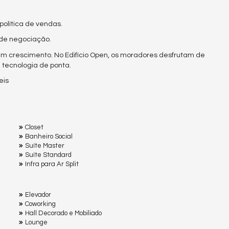
política de vendas.
 de negociação.
 em crescimento. No Edifício Open, os moradores desfrutam de
e tecnologia de ponta.
eis
Closet
Banheiro Social
Suíte Master
Suíte Standard
Infra para Ar Split
Elevador
Coworking
Hall Decorado e Mobiliado
Lounge