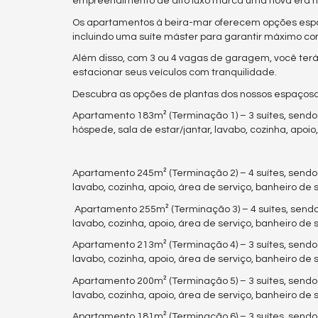
empreendimento de alto luxo marca uma nova era na
Os apartamentos à beira-mar oferecem opções espaç
incluindo uma suíte máster para garantir máximo con
Além disso, com 3 ou 4 vagas de garagem, você ter
estacionar seus veículos com tranquilidade.
Descubra as opções de plantas dos nossos espaços
Apartamento 183m² (Terminação 1) – 3 suítes, sendo
hóspede, sala de estar/jantar, lavabo, cozinha, apoio,
Apartamento 245m² (Terminação 2) – 4 suítes, sendo 
lavabo, cozinha, apoio, área de serviço, banheiro de s
Apartamento 255m² (Terminação 3) – 4 suítes, sendo 
lavabo, cozinha, apoio, área de serviço, banheiro de s
Apartamento 213m² (Terminação 4) – 3 suítes, sendo 
lavabo, cozinha, apoio, área de serviço, banheiro de s
Apartamento 200m² (Terminação 5) – 3 suítes, sendo 
lavabo, cozinha, apoio, área de serviço, banheiro de s
Apartamento 181m² (Terminação 6) – 3 suítes, sendo 