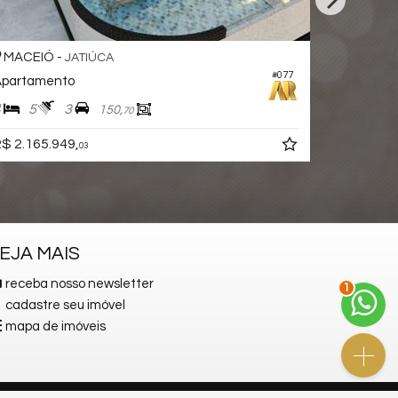
MACEIÓ -
MACEIÓ
JATIÚCA
#077
partamento
Apartame
4
5
3
3
4
150,
70
$ 2.165.949,
R$ 1.800.
03
EJA MAIS
receba nosso newsletter
2
cadastre seu imóvel
mapa de imóveis
Site para imobiliárias
: Castel Digital