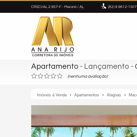
CRECI/AL 2.957-F
- Maceió /
AL
(82)
9.9612-1507
Apartamento
- Lançamento
-
(nenhuma avaliação)
Imóveis à Venda
Apartamentos
Alagoas
Mac