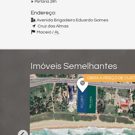
Portaria 24h
Endereço:
Avenida Brigadeiro Eduardo Gomes
Cruz das Almas
Maceió /
AL
Imóveis Semelhantes
ÉDIO NOVO
OBRA A PREÇO DE CUS