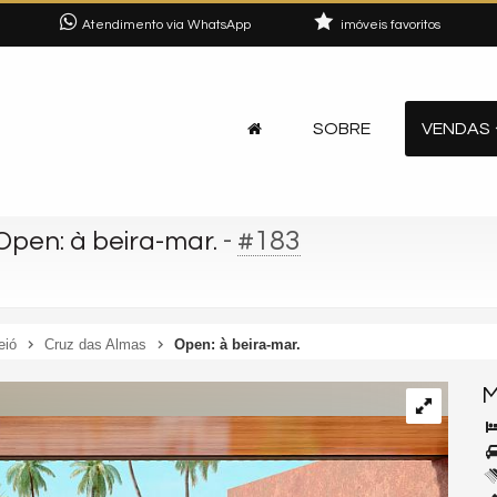
Atendimento via WhatsApp
imóveis favoritos
SOBRE
VENDAS
-
#183
Open: à beira-mar.
eió
Cruz das Almas
Open: à beira-mar.
M