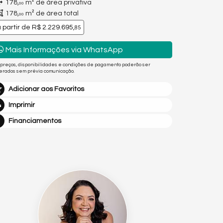
178,
m² de área privativa
00
178,
m² de área total
00
 partir de
R$ 2.229.695,
85
Mais Informações via WhatsApp
 preços, disponibilidades e condições de pagamento poderão ser
terados sem prévia comunicação.
Adicionar aos Favoritos
Imprimir
Financiamentos