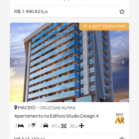
R$ 1.490.623,
09
35 A 62M² BEIRA MAR
MACEIÓ -
CRUZ DAS ALMAS
#293
Apartamento no Edifício Studio Design 4
1
1
1
47,
35,
00
00