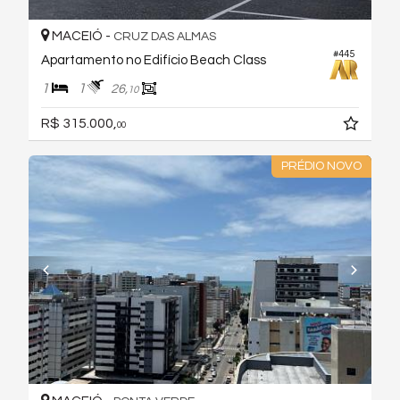
MACEIÓ -
CRUZ DAS ALMAS
#445
Apartamento no Edifício Beach Class
1
1
26,
10
R$ 315.000,
00
PRÉDIO NOVO