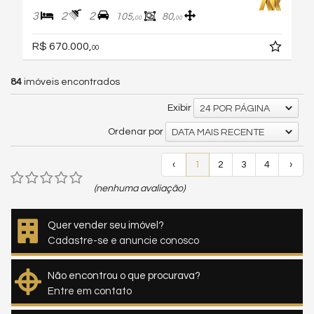
3
2
2
105,
80,
00
00
R$ 670.000,
00
84
imóveis encontrados
Exibir
24 POR PÁGINA
Ordenar por
DATA MAIS RECENTE
‹
1
2
3
4
›
(nenhuma avaliação)
Quer vender seu imóvel?
Cadastre-se e anuncie conosco
Não encontrou o que procurava?
Entre em contato