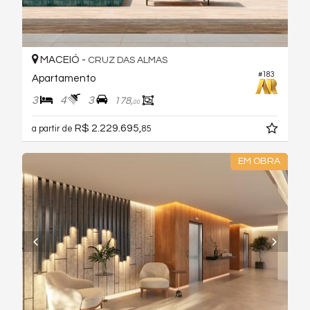
MACEIÓ -
CRUZ DAS ALMAS
#183
Apartamento
3
4
3
178,
00
R$ 2.229.695,
a partir de
85
EM OBRA