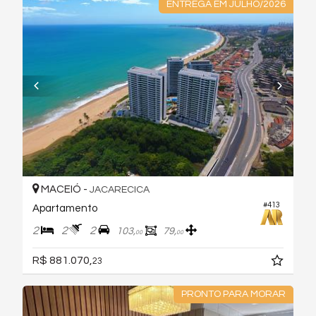
ENTREGA EM JULHO/2026
MACEIÓ -
JACARECICA
#413
Apartamento
2
2
2
103,
79,
00
00
R$ 881.070,
23
PRONTO PARA MORAR