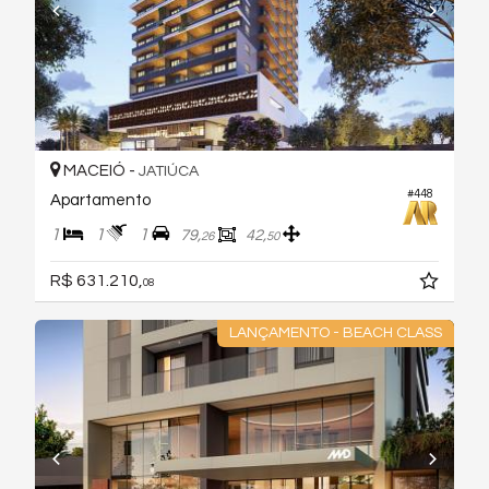
MACEIÓ -
JATIÚCA
#448
Apartamento
1
1
1
79,
42,
26
50
R$ 631.210,
08
LANÇAMENTO - BEACH CLASS