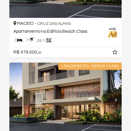
MACEIÓ -
CRUZ DAS ALMAS
#446
Apartamento no Edifício Beach Class
1
1
39,
77
R$ 479.000,
00
LANÇAMENTO - BEACH CLASS