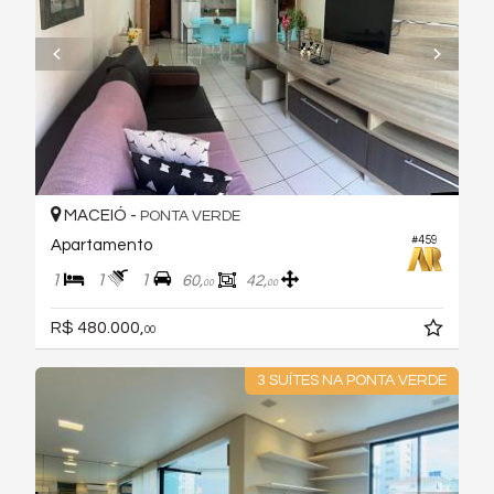
MACEIÓ -
PONTA VERDE
#459
Apartamento
1
1
1
60,
42,
00
00
R$ 480.000,
00
3 SUÍTES NA PONTA VERDE