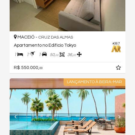
MACEIÓ -
CRUZ DAS ALMAS
#367
Apartamento no Edifício Tokyo
1
1
1
50,
36,
00
00
R$ 550.000,
00
LANÇAMENTO À BEIRA-MAR