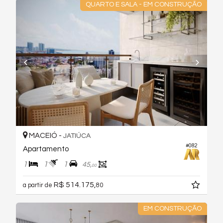
QUARTO E SALA - EM CONSTRUÇÃO
MACEIÓ -
JATIÚCA
#082
Apartamento
1
1
1
45,
00
R$ 514.175,
a partir de
80
EM CONSTRUÇÃO