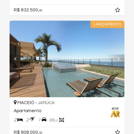
R$ 832.500,
00
LANÇAMENTO
MACEIÓ -
JATIÚCA
#098
Apartamento
2
2
1
69,
02
R$ 808.000,
00