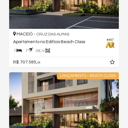
MACEIÓ -
CRUZ DAS ALMAS
#447
Apartamento no Edifício Beach Class
1
1
58,
74
R$ 707.585,
04
LANÇAMENTO - BEACH CLASS