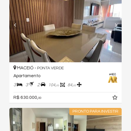
MACEIÓ -
PONTA VERDE
#460
Apartamento
3
3
2
104,
84,
00
00
R$ 630.000,
00
PRONTO PARA INVESTIR