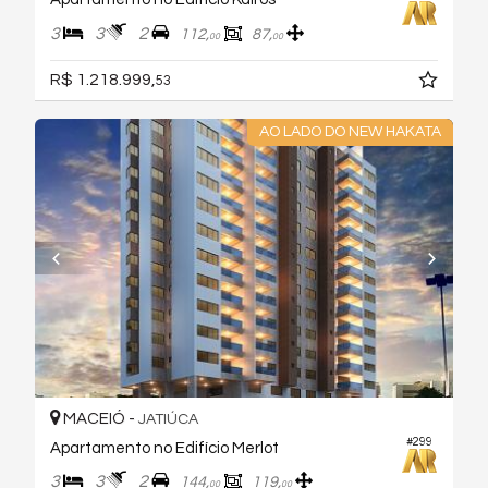
3
3
2
112,
87,
00
00
R$ 1.218.999,
53
AO LADO DO NEW HAKATA
MACEIÓ -
JATIÚCA
#299
Apartamento no Edifício Merlot
3
3
2
144,
119,
00
00