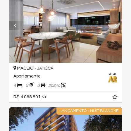
MACEIÓ -
JATIÚCA
#078
Apartamento
4
5
3
208,
70
R$ 4.068.801,
53
LANÇAMENTO - NUIT BLANCHE