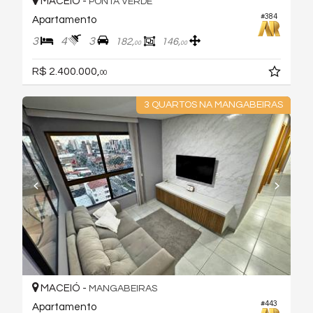
MACEIÓ -
PONTA VERDE
#384
Apartamento
3
4
3
182,
146,
00
00
R$ 2.400.000,
00
3 QUARTOS NA MANGABEIRAS
MACEIÓ -
MANGABEIRAS
#443
Apartamento