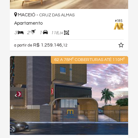
MACEIÓ -
CRUZ DAS ALMAS
#185
Apartamento
3
2
1
118,
34
R$ 1.259.146,
a partir de
12
62 A 78M² COBERTURAS ATÉ 110M²