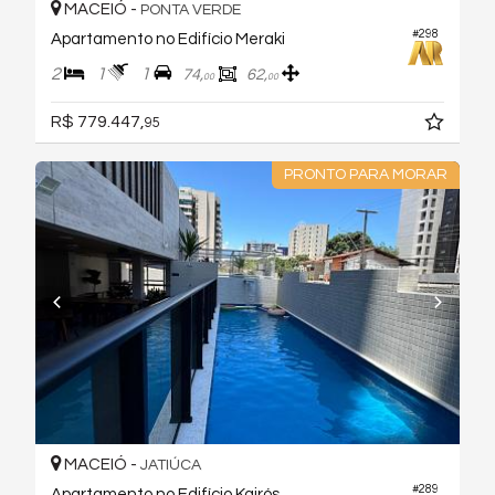
MACEIÓ -
PONTA VERDE
#298
Apartamento no Edifício Meraki
2
1
1
74,
62,
00
00
R$ 779.447,
95
PRONTO PARA MORAR
MACEIÓ -
JATIÚCA
#289
Apartamento no Edifício Kairós