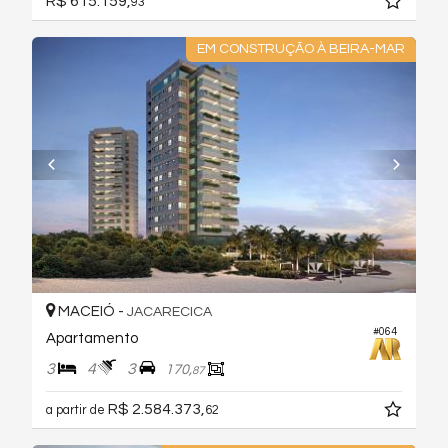
R$ 615.159,
93
EM CONSTRUÇÃO À BEIRA-MAR
MACEIÓ -
JACARECICA
#064
Apartamento
3
4
3
170,
87
R$ 2.584.373,
a partir de
62