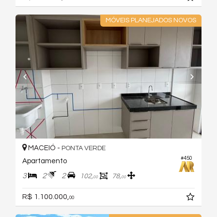
MÓVEIS PLANEJADOS NOVOS
MACEIÓ -
PONTA VERDE
#450
Apartamento
3
2
2
102,
78,
00
00
R$ 1.100.000,
00