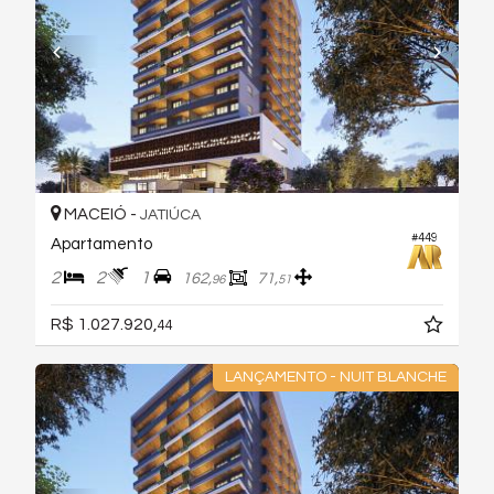
MACEIÓ -
JATIÚCA
#449
Apartamento
2
2
1
162,
71,
96
51
R$ 1.027.920,
44
LANÇAMENTO - NUIT BLANCHE