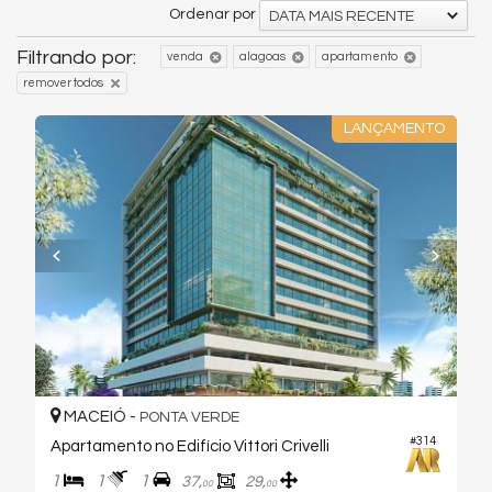
Ordenar por
DATA MAIS RECENTE
Filtrando por:
venda
alagoas
apartamento
remover todos
LANÇAMENTO
MACEIÓ -
PONTA VERDE
#314
Apartamento no Edifício Vittori Crivelli
1
1
1
37,
29,
00
00