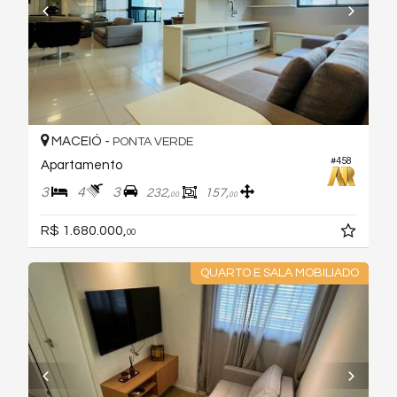
MACEIÓ -
PONTA VERDE
#458
Apartamento
3
4
3
232,
157,
00
00
R$ 1.680.000,
00
QUARTO E SALA MOBILIADO