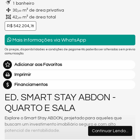
1 banheiro
30,
m² de área privativa
00
42,
m² de área total
00
R$ 542.204,
78
Mais Informações via WhatsApp
Os preços, disponibilidades e condições de pagamento poderão ser alterados sem prévia
comunicação.
Adicionar aos Favoritos
Imprimir
Financiamentos
ED. SMART STAY ABDON -
QUARTO E SALA
Explore o Smart Stay ABDON, projetado para aqueles que
buscam um investimento imobiliário seguro e com alto
potencial de rentabilidade.
Continuar Lendo...