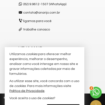
(82) 9.9612-1507 (WhatsApp)
contato@anarijo.com.br
ligamos para você
trabalhe conosco
VEJA MAIS
Utilizamos
cookies
para oferecer melhor
receba nosso newsletter
experiência, melhorar o desempenho,
analisar como você interage em nosso site e
cadastre seu imóvel
gravar informações coletadas por meio de
imóveis favoritos
formulários.
Ao utilizar esse site, você concorda com o uso
mapa de imóveis
2
de
cookies
. Para mais informações visite
Política de Privacidade
.
©
2026
CRECI/AL 2.957-F
Política de Privacidade
Você aceita o uso de
cookies
?