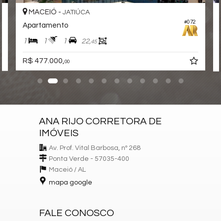
Solarium
MACEIÓ -
JATIÚCA
Infra para Veículos Elétricos
Lounge
#072
Apartamento
Estar Social
Acessibilidade para PNE
1
1
1
22,
45
Hidromassagem
R$ 477.000,
00
Endereço:
Rua Prefeito Abdon Arroxelas
Jatiúca
Maceió /
AL
ANA RIJO CORRETORA DE
IMÓVEIS
Av. Prof. Vital Barbosa, nº 268
Ponta Verde - 57035-400
Maceió /
AL
mapa google
FALE CONOSCO