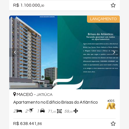
R$ 1.100.000,
00
LANÇAMENTO
MACEIÓ -
JATIÚCA
#305
Apartamento no Edifício Brisas do Atlântico
2
2
1
71,
59,
00
00
R$ 638.441,
86