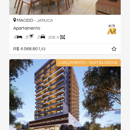
MACEIÓ -
JATIÚCA
#078
Apartamento
4
5
3
208,
70
R$ 4.068.801,
53
LANÇAMENTO - NUIT BLANCHE