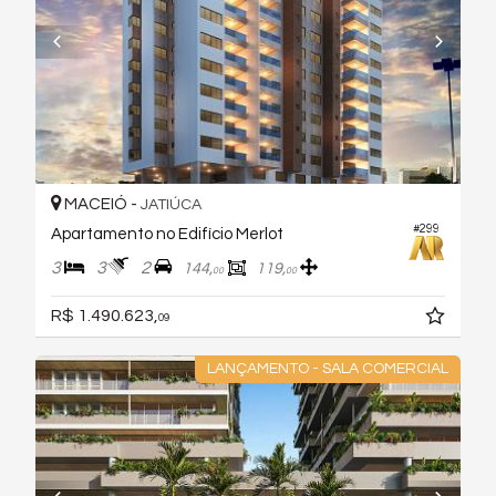
MACEIÓ -
JATIÚCA
#299
Apartamento no Edifício Merlot
3
3
2
144,
119,
00
00
R$ 1.490.623,
09
LANÇAMENTO - SALA COMERCIAL