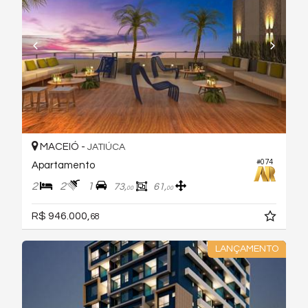
MACEIÓ -
JATIÚCA
#074
Apartamento
2
2
1
73,
61,
00
00
R$ 946.000,
68
LANÇAMENTO