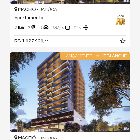
MACEIÓ -
JATIÚCA
#449
Apartamento
2
2
1
162,
71,
96
51
R$ 1.027.920,
44
LANÇAMENTO - NUIT BLANCHE
MACEIÓ -
JATIÚCA