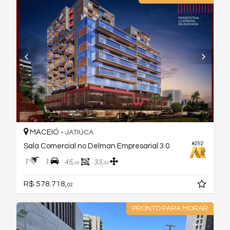
MACEIÓ -
JATIÚCA
#292
Sala Comercial no Delman Empresarial 3.0
1
1
45,
33,
00
00
R$ 578.718,
02
PRONTO PARA MORAR