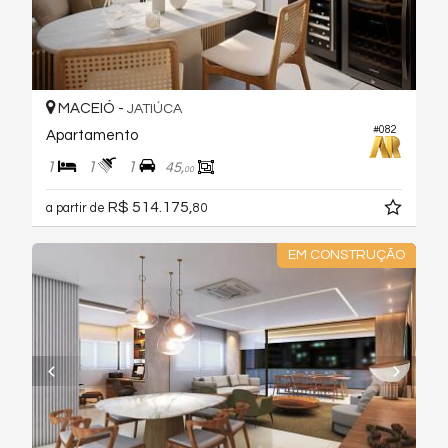
MACEIÓ -
JATIÚCA
#082
Apartamento
1
1
1
45,
00
R$ 514.175,
a partir de
80
EM CONSTRUÇÃO