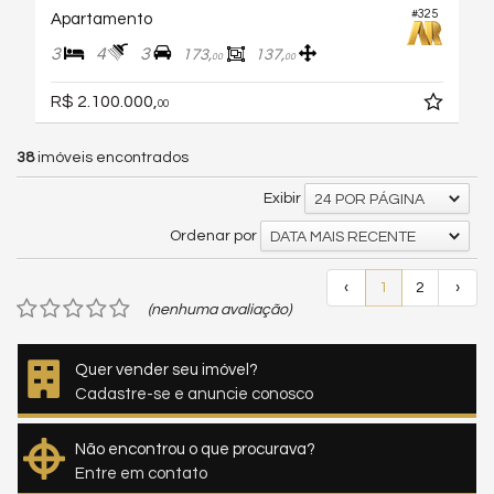
#325
Apartamento
3
4
3
173,
137,
00
00
R$ 2.100.000,
00
38
imóveis encontrados
Exibir
24 POR PÁGINA
Ordenar por
DATA MAIS RECENTE
‹
1
2
›
(nenhuma avaliação)
Quer vender seu imóvel?
Cadastre-se e anuncie conosco
Não encontrou o que procurava?
Entre em contato