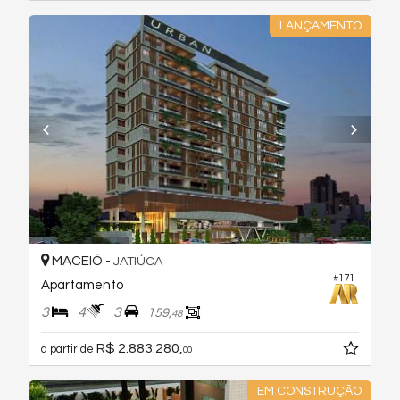
LANÇAMENTO
MACEIÓ -
JATIÚCA
#171
Apartamento
3
4
3
159,
48
R$ 2.883.280,
a partir de
00
EM CONSTRUÇÃO