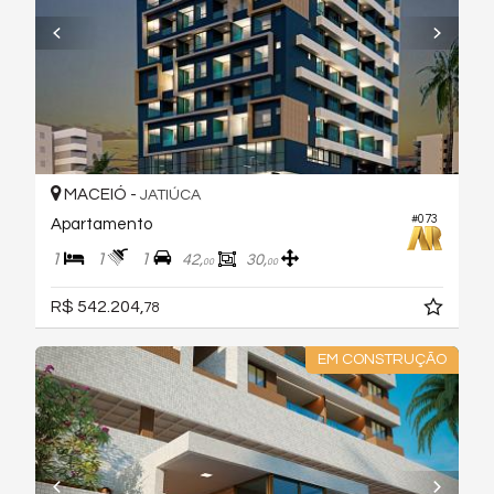
MACEIÓ -
JATIÚCA
#073
Apartamento
1
1
1
42,
30,
00
00
R$ 542.204,
78
EM CONSTRUÇÃO