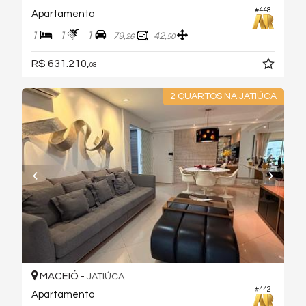
#448
Apartamento
1
1
1
79,
42,
26
50
R$ 631.210,
08
2 QUARTOS NA JATIÚCA
MACEIÓ -
JATIÚCA
#442
Apartamento