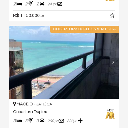
2
2
2
94,
27
R$ 1.150.000,
00
COBERTURA DUPLEX NA JATIÚCA
MACEIÓ -
JATIÚCA
#437
Cobertura Duplex
3
3
3
260,
223,
50
00