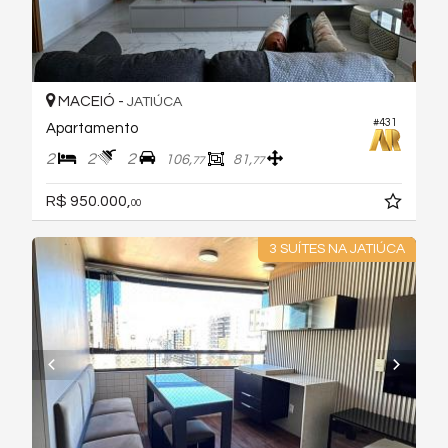
MACEIÓ -
JATIÚCA
#431
Apartamento
2
2
2
106,
81,
77
77
R$ 950.000,
00
3 SUÍTES NA JATIÚCA