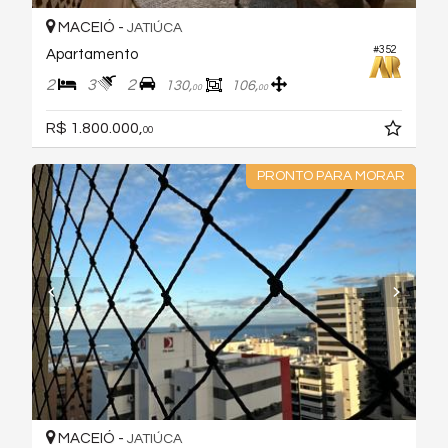
MACEIÓ -
JATIÚCA
#352
Apartamento
2
3
2
130,
106,
00
00
R$ 1.800.000,
00
PRONTO PARA MORAR
MACEIÓ -
JATIÚCA