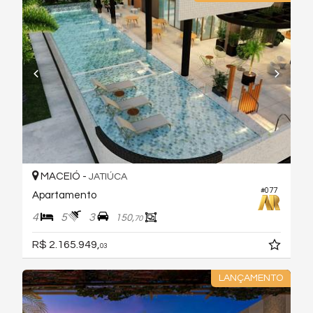
MACEIÓ -
JATIÚCA
#077
Apartamento
4
5
3
150,
70
R$ 2.165.949,
03
LANÇAMENTO