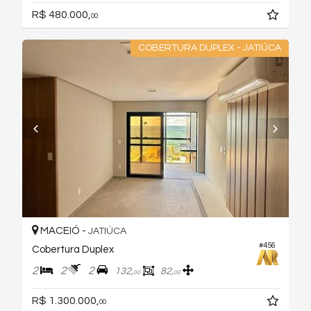
R$ 480.000,
00
COBERTURA DUPLEX - JATIÚCA
MACEIÓ -
JATIÚCA
#456
Cobertura Duplex
2
2
2
132,
82,
00
00
R$ 1.300.000,
00