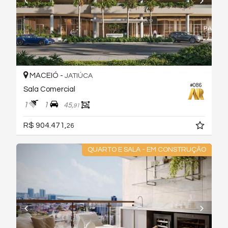
MACEIÓ -
JATIÚCA
#086
Sala Comercial
1
1
45,
91
R$ 904.471,
26
QUARTO E SALA - EM CONSTRUÇÃO