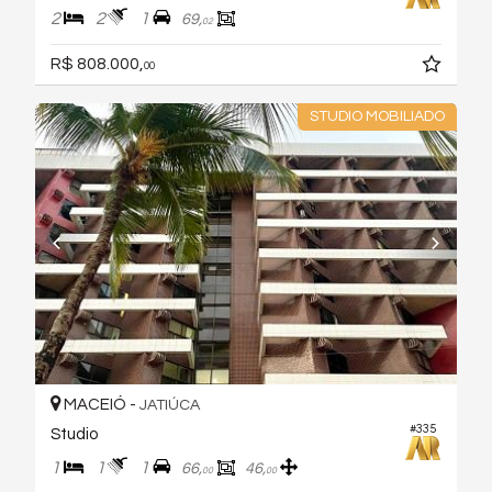
2
2
1
69,
02
R$ 808.000,
00
STUDIO MOBILIADO
MACEIÓ -
JATIÚCA
#335
Studio
1
1
1
66,
46,
00
00