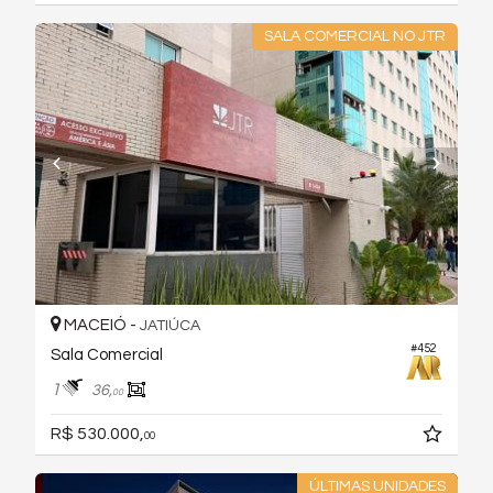
SALA COMERCIAL NO JTR
MACEIÓ -
JATIÚCA
#452
Sala Comercial
1
36,
00
R$ 530.000,
00
ÚLTIMAS UNIDADES