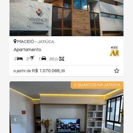
MACEIÓ -
JATIÚCA
#066
Apartamento
3
3
1
88,
63
R$ 1.070.088,
a partir de
39
2 QUARTOS NA JATIÚCA