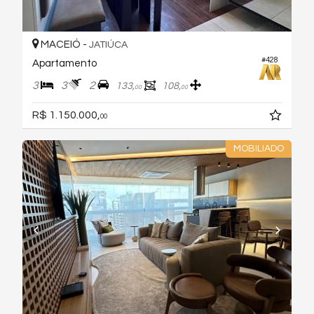
MACEIÓ -
JATIÚCA
#428
Apartamento
3
3
2
133,
108,
00
00
R$ 1.150.000,
00
MOBILIADO