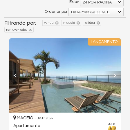
Exibir
24 POR PÁGINA
Ordenar por
DATA MAIS RECENTE
Filtrando por:
venda
maceió
jatiúca
remover todos
LANÇAMENTO
MACEIÓ -
JATIÚCA
#098
Apartamento