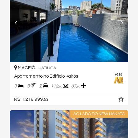
MACEIÓ -
JATIÚCA
#289
Apartamento no Edifício Kairós
3
3
2
112,
87,
00
00
R$ 1.218.999,
53
AO LADO DO NEW HAKATA