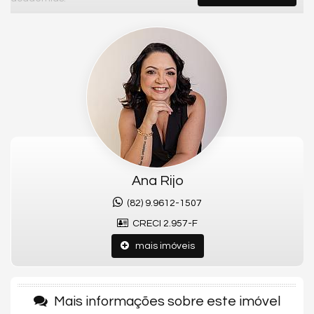
O apartamento de 106m² possui 2 suítes, sala e varanda
integrada, cozinha e área de serviço com WC, 2 vagas de
garagem.
O empreendimento oferece uma ampla variedade de
comodidades para seus moradores desfrutarem. A área de
lazer inclui uma sala de jogos, piscina, quadra esportiva, espaço
gourmet e espaço fitness, atendendo às diversas preferências
de entretenimento e atividades físicas.
Além disso, o edifício conta com recursos sustentáveis, como
captação de água e painéis de energia solar, demonstrando
um compromisso com a eficiência energética. Comodidades
Ana Rijo
adicionais incluem portão eletrônico, playground, automação
predial, bicicletário, gás central, elevador, coworking e
(82) 9.9612-1507
infraestrutura para veículos elétricos, proporcionando
CRECI 2.957-F
conveniência e conforto aos moradores.
mais imóveis
Características do Imóvel
Área de Serviço
Sacada / Varanda
Mais informações sobre este imóvel
Sala