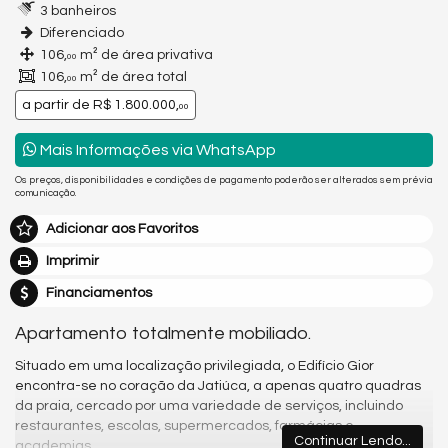
3 banheiros
Diferenciado
106,
m² de área privativa
00
106,
m² de área total
00
a partir de
R$ 1.800.000,
00
Mais Informações via WhatsApp
Os preços, disponibilidades e condições de pagamento poderão ser alterados sem prévia
comunicação.
Adicionar aos Favoritos
Imprimir
Financiamentos
Apartamento totalmente mobiliado.
Situado em uma localização privilegiada, o Edifício Gior
encontra-se no coração da Jatiúca, a apenas quatro quadras
da praia, cercado por uma variedade de serviços, incluindo
restaurantes, escolas, supermercados, farmácias e
Continuar Lendo...
academias.