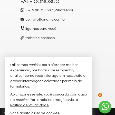
FALE CONOSCO
(82) 9.9612-1507 (WhatsApp)
contato@anarijo.com.br
ligamos para você
trabalhe conosco
VEJA MAIS
Utilizamos
cookies
para oferecer melhor
receba nosso newsletter
experiência, melhorar o desempenho,
analisar como você interage em nosso site e
cadastre seu imóvel
gravar informações coletadas por meio de
imóveis favoritos
formulários.
Ao utilizar esse site, você concorda com o uso
mapa de imóveis
de
cookies
. Para mais informações visite
2
Política de Privacidade
.
©
2026
CRECI/AL 2.957-F
Política de Privacidade
Você aceita o uso de
cookies
?