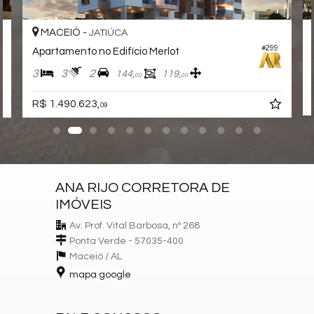
MACEIÓ -
JATIÚCA
#299
Apartamento no Edifício Merlot
3
3
2
144,
119,
00
00
R$ 1.490.623,
09
ANA RIJO CORRETORA DE
IMÓVEIS
Av. Prof. Vital Barbosa, nº 268
Ponta Verde - 57035-400
Maceió /
AL
mapa google