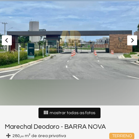
mostrar todas as fotos
Marechal Deodoro
-
BARRA NOVA
280,
m² de área privativa
TERRENO
00