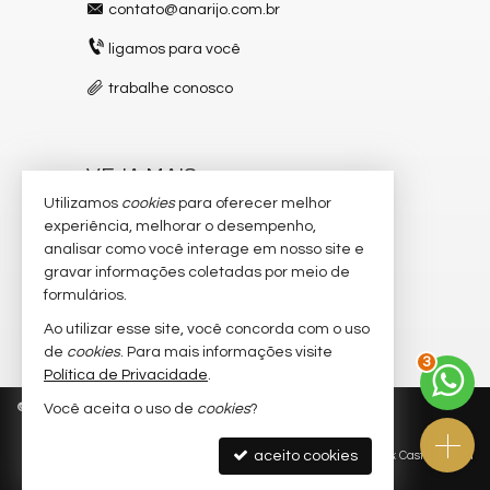
contato@anarijo.com.br
ligamos para você
trabalhe conosco
VEJA MAIS
Utilizamos
cookies
para oferecer melhor
receba nosso newsletter
experiência, melhorar o desempenho,
analisar como você interage em nosso site e
cadastre seu imóvel
gravar informações coletadas por meio de
imóveis favoritos
formulários.
Ao utilizar esse site, você concorda com o uso
mapa de imóveis
de
cookies
. Para mais informações visite
3
Política de Privacidade
.
©
2026
CRECI/AL 2.957-F
Política de Privacidade
Você aceita o uso de
cookies
?
aceito cookies
Site para imobiliárias
: Castel Digital