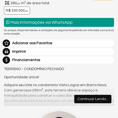
280,
m² de área total
00
R$ 330.000,
00
Mais Informações via WhatsApp
Os preços, disponibilidades e condições de pagamento poderão ser alterados sem prévia
comunicação.
Adicionar aos Favoritos
Imprimir
Financiamentos
TERRENO - CONDOMÍNIO FECHADO
Oportunidade única!
Adquira seu lote no condomínio Vista Lagoa em Barra Nova.
Com generosos 280m², este terreno oferece espaço e
tranquilidade para construir a casa dos seus sonhos. Desfrute
Continuar Lendo...
da vista deslumbrante e viva em um ambiente privilegiado. Não
perca essa chance, entre em contato agora e garanta o seu
pedaço do paraíso!