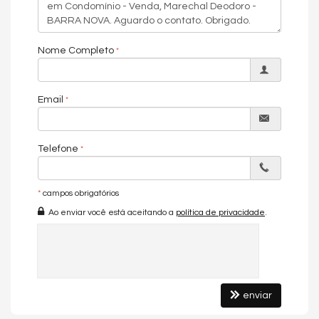
Quadra Esportiva
Espaço Gourmet
Espaço Fitness
Portaria 24h
Nome Completo
Brinquedoteca
Piscina Infantil
Câmeras de Segurança
Quadra de Tênis
Email
Endereço:
Rod. Dr. Ib Gatto Marinho Falcão
BARRA NOVA
Telefone
Marechal Deodoro /
AL
*
campos obrigatórios
Ao enviar você está aceitando a
política de privacidade
.
enviar