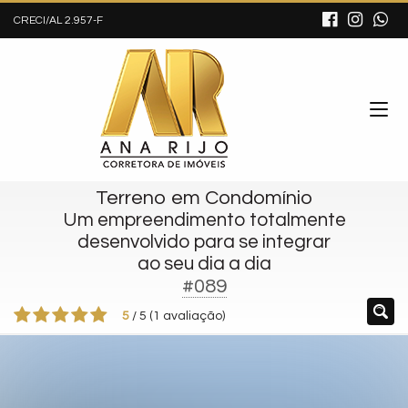
CRECI/AL 2.957-F
Terreno em Condomínio
Um empreendimento totalmente
desenvolvido para se integrar
ao seu dia a dia
#089
5
/
5
(
1
avaliação)