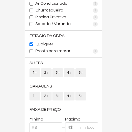
Ar Condicionado
1
Churrasqueira
1
Piscina Privativa
1
Sacada / Varanda
1
ESTÁGIO DA OBRA
Qualquer
Pronto para morar
1
SUÍTES
1+
2+
3+
4+
5+
GARAGENS
1+
2+
3+
4+
5+
FAIXA DE PREÇO
Mínimo
Máximo