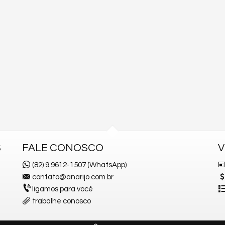
S
FALE CONOSCO
V
(82) 9.9612-1507 (WhatsApp)
contato@anarijo.com.br
ligamos para você
trabalhe conosco