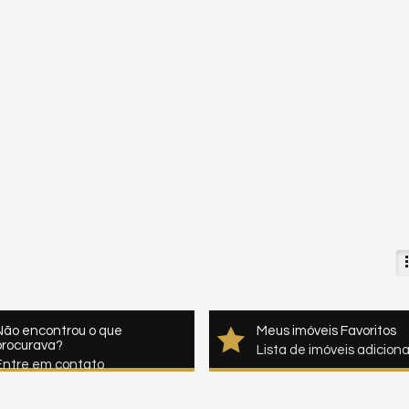
Não encontrou o que
Meus imóveis Favoritos
procurava?
Lista de imóveis adicion
Entre em contato