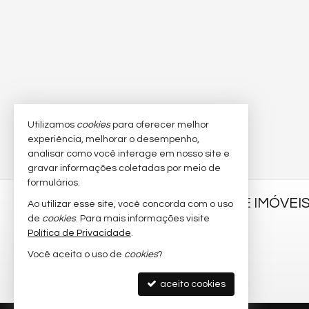
Utilizamos
cookies
para oferecer melhor
experiência, melhorar o desempenho,
analisar como você interage em nosso site e
gravar informações coletadas por meio de
formulários.
ANA RIJO CORRETORA DE IMÓVEI
Ao utilizar esse site, você concorda com o uso
de
cookies
. Para mais informações visite
Av. Prof. Vital Barbosa, nº 268
Política de Privacidade
.
Ponta Verde - 57035-400
Você aceita o uso de
cookies
?
Maceió /
AL
mapa google
aceito cookies