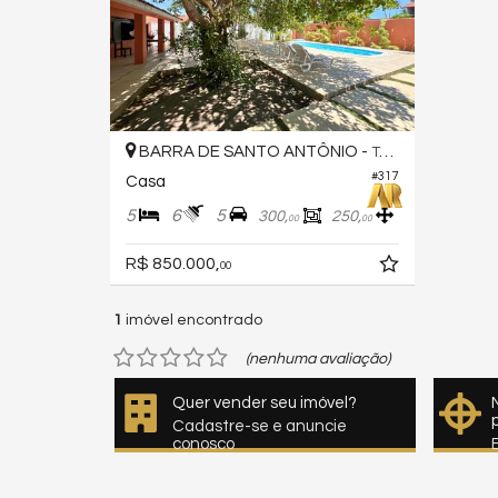
BARRA DE SANTO ANTÔNIO -
TABUBA
#317
Casa
5
6
5
300,
250,
00
00
R$ 850.000,
00
1
imóvel encontrado
(nenhuma avaliação)
Quer vender seu imóvel?
Cadastre-se e anuncie
conosco