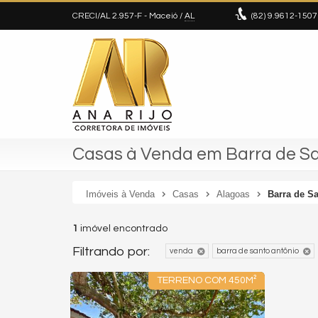
CRECI/AL 2.957-F
- Maceió /
AL
(82)
9.9612-1507
Casas à Venda em Barra de Sa
Imóveis à Venda
Casas
Alagoas
Barra de S
1
imóvel encontrado
Filtrando por:
venda
barra de santo antônio
TERRENO COM 450M²