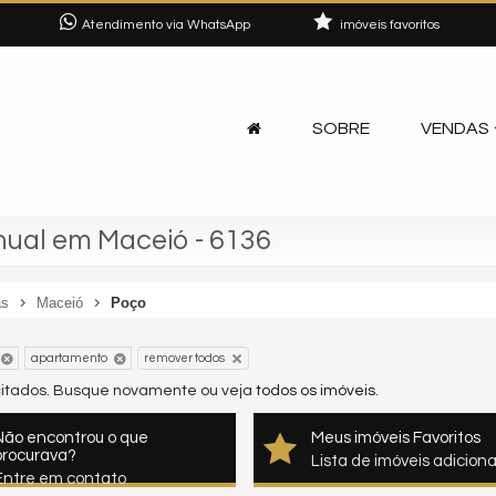
Atendimento via WhatsApp
imóveis favoritos
SOBRE
VENDAS
ual em Maceió - 6136
as
Maceió
Poço
apartamento
remover todos
icitados. Busque novamente ou veja
todos os imóveis
.
Não encontrou o que
Meus imóveis Favoritos
procurava?
Lista de imóveis adicion
Entre em contato