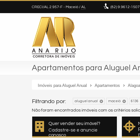
CRECI/AL 2.957-F
- Maceió /
AL
(82)
9.9612-1507
Apartamentos para Aluguel An
Imóveis para Aluguel Anual
Apartamentos
Alago
Filtrando por:
aluguel anual
maceió
6136
Não foram encontrados imóveis com os critérios sol
Quer vender seu imóvel?
Cadastre-se e anuncie
conosco