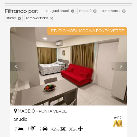
Filtrando por:
aluguel anual
maceió
ponta verde
studio
remover todos
STUDIO MOBILIADO NA PONTA VERDE
MACEIÓ -
PONTA VERDE
#417
Studio
1
1
1
42,
30,
00
00