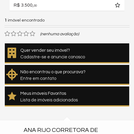
R$ 3.500,
00
1
imóvel encontrado
(nenhuma avaliação)
Quer vender seu imóvel?
Cadastre-se e anuncie conosco
Não encontrou o que procurava?
Entre em contato
Meus imóveis Favoritos
Lista de imóveis adicionados
ANA RIJO CORRETORA DE