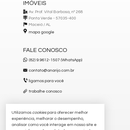
IMÓVEIS
Av. Prof. Vital Barbosa, nº 268
Ponta Verde - 57035-400
Maceió /
AL
mapa google
FALE CONOSCO
(82) 9.9612-1507 (WhatsApp)
contato@anarijo.com.br
ligamos para você
trabalhe conosco
Utilizamos
cookies
para oferecer melhor
VEJA MAIS
experiência, melhorar o desempenho,
receba nosso newsletter
analisar como você interage em nosso site e