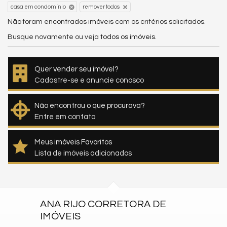
casa em condomínio
remover todos
Não foram encontrados imóveis com os critérios solicitados.
Busque novamente ou veja
todos os imóveis
.
Quer vender seu imóvel?
Cadastre-se e anuncie conosco
Não encontrou o que procurava?
Entre em contato
Meus imóveis Favoritos
Lista de imóveis adicionados
ANA RIJO CORRETORA DE
IMÓVEIS