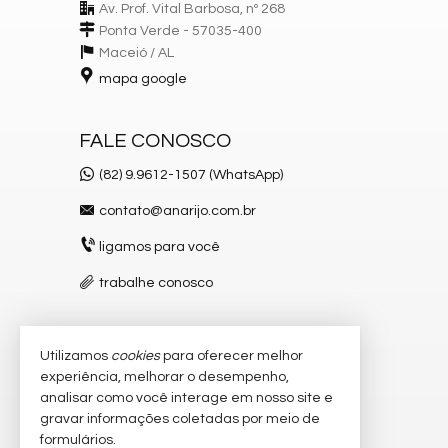
Av. Prof. Vital Barbosa, nº 268
Ponta Verde - 57035-400
Maceió /
AL
mapa google
FALE CONOSCO
(82) 9.9612-1507 (WhatsApp)
contato@anarijo.com.br
ligamos para você
trabalhe conosco
Utilizamos
cookies
para oferecer melhor
VEJA MAIS
experiência, melhorar o desempenho,
receba nosso newsletter
analisar como você interage em nosso site e
gravar informações coletadas por meio de
cadastre seu imóvel
formulários.