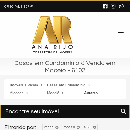
CRECI/AL 2.957-F
Casas em Condomínio à Venda em
Maceió - 6102
Imóveis à Venda
Casas em Condomínio
Alagoas
Maceió
Antares
Encontre seu Imóvel
Filtrando por:
venda
maceió
6102