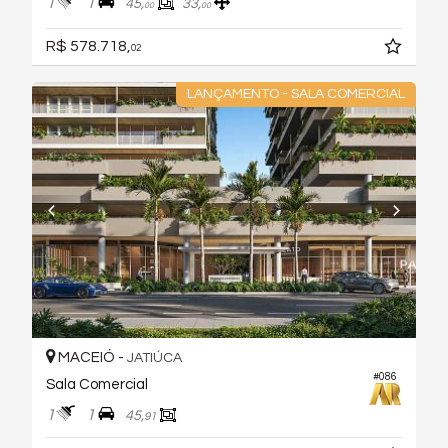
1
1
45,
33,
00
00
R$ 578.718,
02
LANÇAMENTO - SALA COMERCIAL
MACEIÓ -
JATIÚCA
#086
Sala Comercial
1
1
45,
91