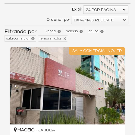
Exibir
24 POR PÁGINA
Ordenar por
DATA MAIS RECENTE
Filtrando por:
venda
maceió
jatiúca
sala comercial
remover todos
SALA COMERCIAL NO JTR
MACEIÓ -
JATIÚCA