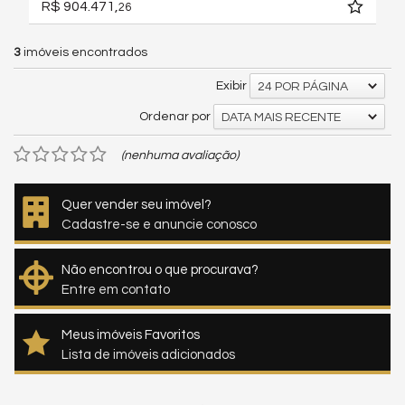
R$ 904.471,
26
3
imóveis encontrados
Exibir
24 POR PÁGINA
Ordenar por
DATA MAIS RECENTE
(nenhuma avaliação)
Quer vender seu imóvel?
Cadastre-se e anuncie conosco
Não encontrou o que procurava?
Entre em contato
Meus imóveis Favoritos
Lista de imóveis adicionados