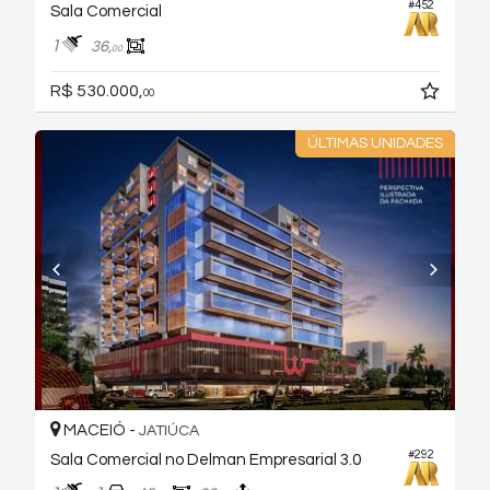
#452
Sala Comercial
1
36,
00
R$ 530.000,
00
ÚLTIMAS UNIDADES
MACEIÓ -
JATIÚCA
#292
Sala Comercial no Delman Empresarial 3.0