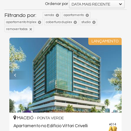
Ordenar por
DATA MAIS RECENTE
Filtrando por:
venda
apartamento
apartamento triplex
cobertura duplex
studio
remover todos
LANÇAMENTO
MACEIÓ -
PONTA VERDE
#314
Apartamento no Edifício Vittori Crivelli