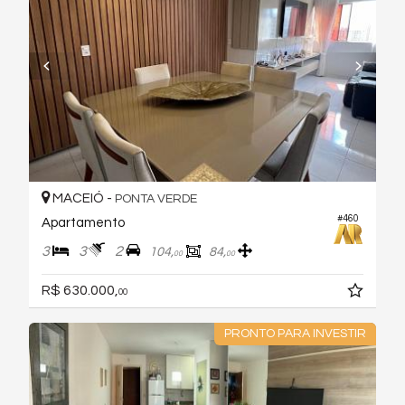
MACEIÓ -
PONTA VERDE
#460
Apartamento
3
3
2
104,
84,
00
00
R$ 630.000,
00
PRONTO PARA INVESTIR