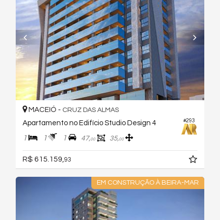
MACEIÓ -
CRUZ DAS ALMAS
#293
Apartamento no Edifício Studio Design 4
1
1
1
47,
35,
00
00
R$ 615.159,
93
EM CONSTRUÇÃO À BEIRA-MAR