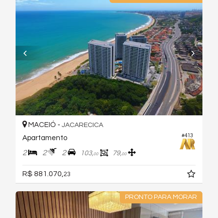
MACEIÓ -
JACARECICA
#413
Apartamento
2
2
2
103,
79,
00
00
R$ 881.070,
23
PRONTO PARA MORAR