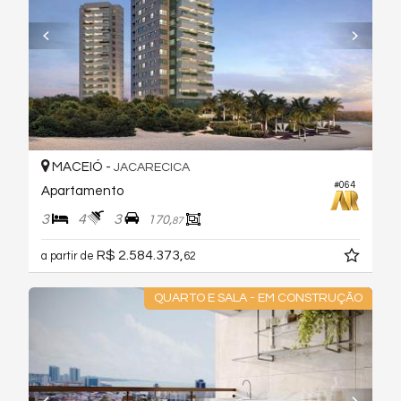
MACEIÓ -
JACARECICA
#064
Apartamento
3
4
3
170,
87
R$ 2.584.373,
a partir de
62
QUARTO E SALA - EM CONSTRUÇÃO