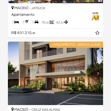
MACEIÓ -
JATIÚCA
#448
Apartamento
1
1
1
79,
42,
26
50
R$ 631.210,
08
LANÇAMENTO - BEACH CLASS
MACEIÓ -
CRUZ DAS ALMAS