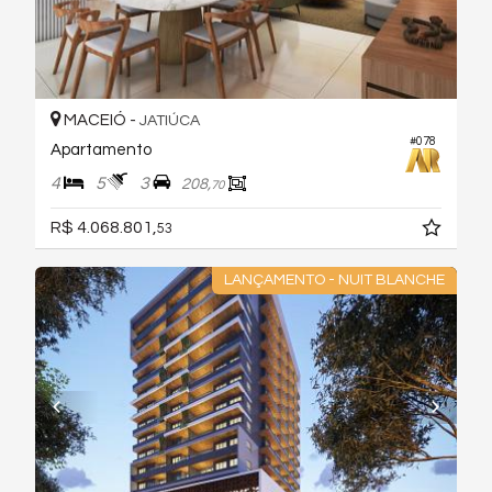
MACEIÓ -
JATIÚCA
#078
Apartamento
4
5
3
208,
70
R$ 4.068.801,
53
LANÇAMENTO - NUIT BLANCHE