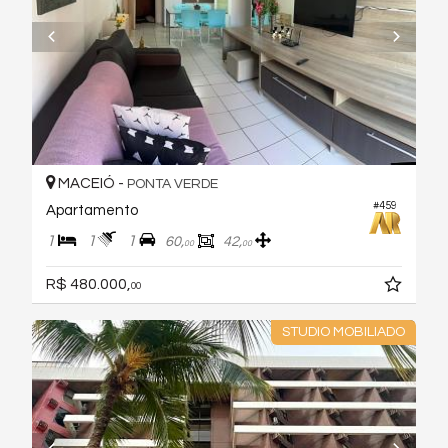
MACEIÓ -
PONTA VERDE
#459
Apartamento
1
1
1
60,
42,
00
00
R$ 480.000,
00
STUDIO MOBILIADO