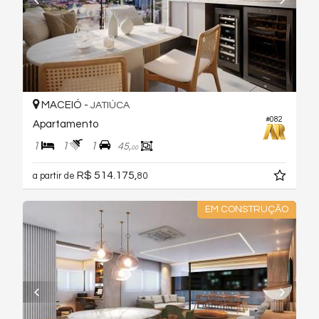
MACEIÓ -
JATIÚCA
#082
Apartamento
1
1
1
45,
00
R$ 514.175,
a partir de
80
EM CONSTRUÇÃO