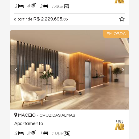
3
4
3
178,
00
R$ 2.229.695,
a partir de
85
EM OBRA
MACEIÓ -
CRUZ DAS ALMAS
#185
Apartamento
3
2
1
118,
34