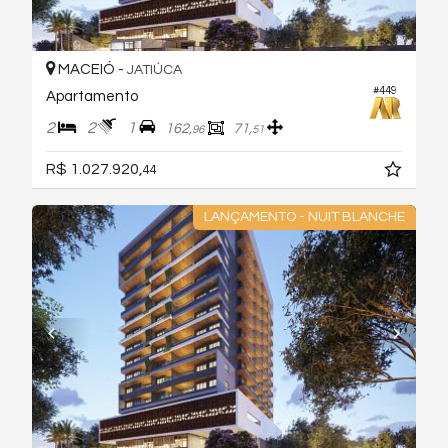
MACEIÓ -
JATIÚCA
#449
Apartamento
2
2
1
162,
71,
96
51
R$ 1.027.920,
44
LANÇAMENTO - NUIT BLANCHE