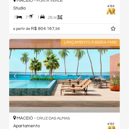
MACEIÓ -
PONTA VERDE
#184
Studio
1
1
1
26,
56
R$ 804.167,
a partir de
96
LANÇAMENTO À BEIRA-MAR
MACEIÓ -
CRUZ DAS ALMAS
#183
Apartamento