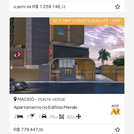
R$ 1.259.146,
a partir de
12
62 A 78M² COBERTURAS ATÉ 110M²
MACEIÓ -
PONTA VERDE
#298
Apartamento no Edifício Meraki
2
1
1
74,
62,
00
00
R$ 779.447,
95