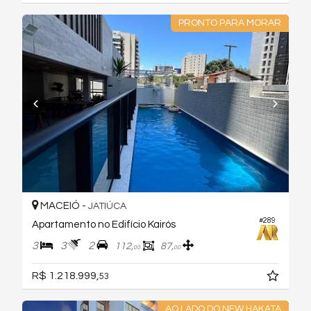
PRONTO PARA MORAR
MACEIÓ -
JATIÚCA
#289
Apartamento no Edifício Kairós
3
3
2
112,
87,
00
00
R$ 1.218.999,
53
AO LADO DO NEW HAKATA