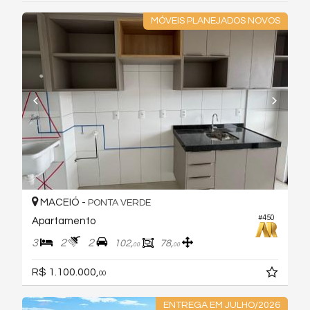
MÓVEIS PLANEJADOS NOVOS
MACEIÓ -
PONTA VERDE
#450
Apartamento
3
2
2
102,
78,
00
00
R$ 1.100.000,
00
ENTREGA EM JULHO/2026