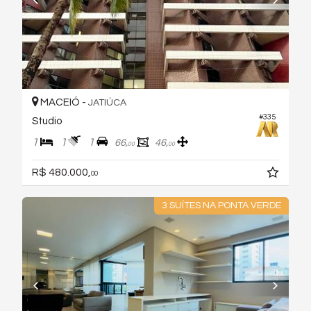
MACEIÓ -
JATIÚCA
#335
Studio
1
1
1
66,
46,
00
00
R$ 480.000,
00
3 SUÍTES NA PONTA VERDE