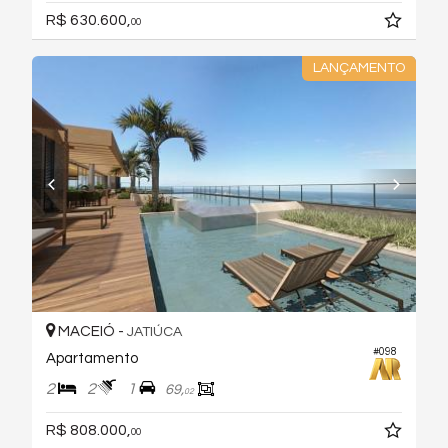
R$ 630.600,
00
LANÇAMENTO
MACEIÓ -
JATIÚCA
#098
Apartamento
2
2
1
69,
02
R$ 808.000,
00