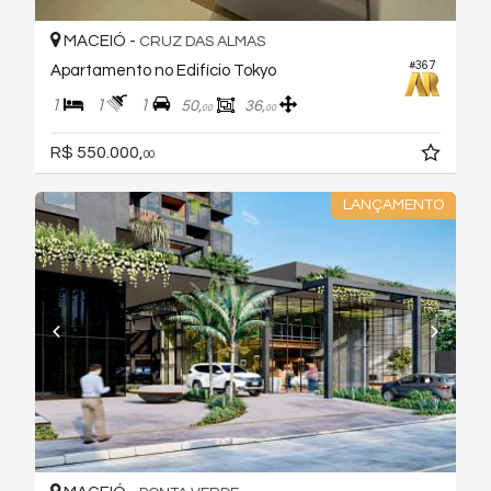
MACEIÓ -
CRUZ DAS ALMAS
#367
Apartamento no Edifício Tokyo
1
1
1
50,
36,
00
00
R$ 550.000,
00
LANÇAMENTO