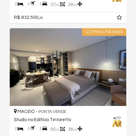
1
1
1
37,
29,
00
00
R$ 832.500,
00
ÚLTIMAS UNIDADES
MACEIÓ -
PONTA VERDE
#277
Studio no Edifício Tintoretto
1
1
1
50,
38,
00
00