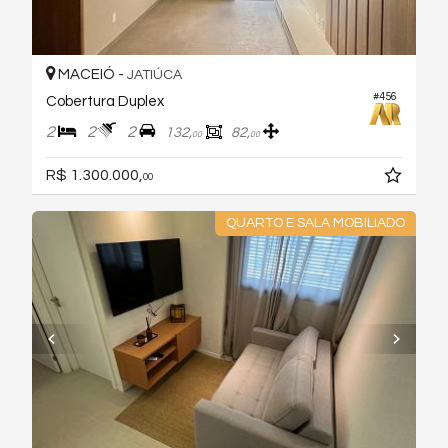
MACEIÓ -
JATIÚCA
#456
Cobertura Duplex
2
2
2
132,
82,
00
00
R$ 1.300.000,
00
QUARTO E SALA MOBILIADO