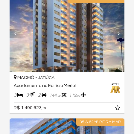
MACEIÓ -
JATIÚCA
#299
Apartamento no Edifício Merlot
3
3
2
144,
119,
00
00
R$ 1.490.623,
09
35 A 62M² BEIRA MAR