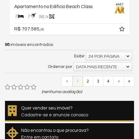
#447
Apartamento no Edifício Beach Class
1
1
58,
74
R$ 707.585,
04
98
imóveis encontrados
Exibir
24 POR PÁGINA
Ordenar por
DATA MAIS RECENTE
‹
1
2
3
4
›
»
(nenhuma avaliação)
Quer vender seu imóvel?
Cadastre-se e anuncie conosco
Não encontrou o que procurava?
Entre em contato