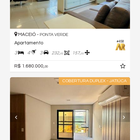
MACEIÓ -
PONTA VERDE
#458
Apartamento
3
4
3
232,
157,
00
00
R$ 1.680.000,
00
COBERTURA DUPLEX - JATIÚCA